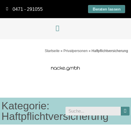
0471 - 291055
Beraten lassen
Versicherung suchen
Altersvorsorge-Upgrade
Startseite
»
Privatpersonen
»
Haftpflichtversicherung
Kategorie:
Haftpflichtversicherung