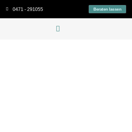
0471 - 291055
Beraten lassen
Versicherung suchen
Altersvorsorge-Upgrade